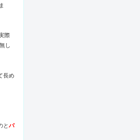
ま
実際
無し
て長め
のと
パ