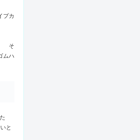
イプカ
。 そ
ゴムハ
た
たいと