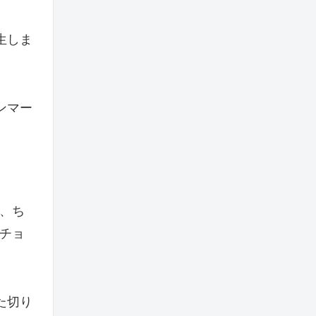
生しま
ンマー
、ち
チョ
た切り