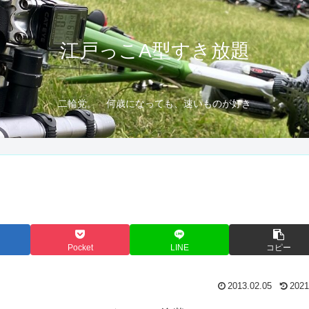
江戸っこA型すき放題
二輪党。 何歳になっても、速いものが好き
Pocket
LINE
コピー
2013.02.05
2021