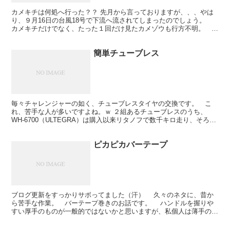
カメキチは何処へ行った？？ 先月から言っておりますが、、、やは
り、９月16日の台風18号で下流へ流されてしまったのでしょう。
カメキチだけでなく、たった１回だけ見たカメゾウも行方不明。 そ
の代わり？に21日にはカモがいました。 空を飛ぶヤツ...
簡単チューブレス
毎々チャレンジャーの如く、チューブレスタイヤの交換です。 こ
れ、苦手な人が多いですよね。ｗ ２組あるチューブレスのうち、
WH-6700（ULTEGRA）は購入以来リタノフで数千キロ走り、そろそ
ろハブのメンテをしたいので、現在はお休み中。 写...
ピカピカバーテープ
ブログ更新をすっかりサボってました（汗） 久々のネタに、昔か
ら苦手な作業。 バーテープ巻きのお話です。 ハンドルを握りや
すい厚手のものが一般的ではないかと思いますが、私個人は薄手のも
のやクラシカルな物が好きです。 例えばニワトリ号（チ...