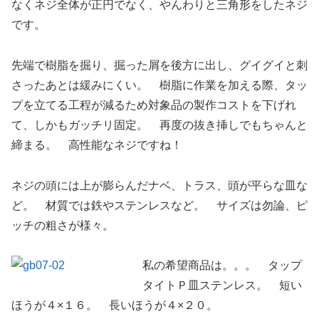
なくネジ全体が正円でなく、やんわりと三角形をしたネジ
です。
先端で樹脂を掘り、掘った屑を後方に出し、グイグイと刺
さったあとは緩みにくい。 樹脂に作業を加える際、タッ
プを立てる工程が減るため対象品の製作コストを下げれ
て、しかもガッチリ固定。 再度の抜き挿しでもちゃんと
締まる。 高性能なネジですね！
ネジの頭には上が膨らんだナベ、トラス、頭が平らな皿な
ど。 材質では鉄やステンレスなど。 サイズは勿論、ピ
ッチの粗さが様々。
私の希望商品は。。。 タップ
タイトＰ皿ステンレス。 短い
ほうが４×１６。 長いほうが４×２０。