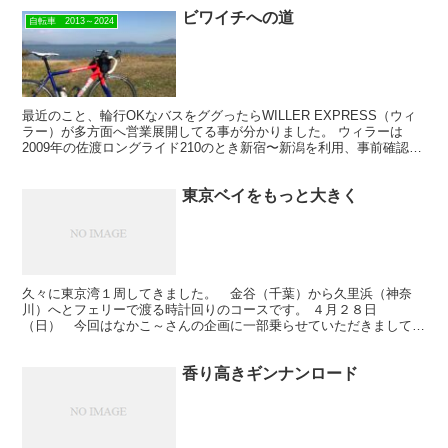
ビワイチへの道
自転車 2013～2024
最近のこと、輪行OKなバスをググったらWILLER EXPRESS（ウィ
ラー）が多方面へ営業展開してる事が分かりました。 ウィラーは
2009年の佐渡ロングライド210のとき新宿〜新潟を利用、事前確認も
せず荷室に自転車を預かってくれた。 当時...
東京ベイをもっと大きく
久々に東京湾１周してきました。 金谷（千葉）から久里浜（神奈
川）へとフェリーで渡る時計回りのコースです。 ４月２８日
（日） 今回はなかこ～さんの企画に一部乗らせていただきまして８
名のメンバーでの行動となりました。 なかこ～さん、ウィリエー
ル...
香り高きギンナンロード