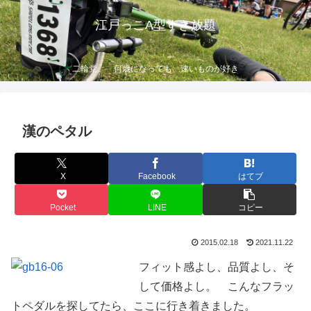
江戸っこA型すき放題
二輪党。 何歳になっても、速いものが好き
漢のペタル
X
Facebook
はてブ
Pocket
LINE
コピー
2015.02.18
2021.11.22
フィット感よし、品質よし、そ
して価格よし。 こんなフラッ
トペダルを探してたら、ここに行き着きました。