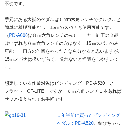
不便です。
手元にある大抵のペダルは６mm六角レンチでクルクルと
簡単に着脱可能だし、15㎜のスパナも使用可能です。
（
PD-A600
は８㎜六角レンチのみ） 一方、純正の２品
はいずれも６㎜六角レンチの穴はなく、15㎜スパナのみ
可能。 両方の作業をやった方なら分かると思いますが、
15㎜スパナは扱いずらく、慣れないと怪我をしやすいで
す。
想定している作業対象はビンディング：PD-A520 と
フラット：CT-LITE ですが、６㎜六角レンチ１本あれば
サッと換えられてお手軽です。
５年半前に買ったビンディング
ペダル：PD-A520
、錆びちゃっ