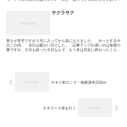
せん。 ニワトリ号も同色を見た事がなく、人さまと同じ物...
サクラサク
寒さが苦手ですが３月に入ってから楽になりました。 ホッとする今
日この頃。 当日は暖かい日でした。 記事アップが遅いのは毎度の
事ですが、９日も経った今日なんぞ、もう冬は完全に終わったくらい
さらに暖かくなりました（幸） その３月１０日（日）の朝...
チネリ初ロング・箱根湯本222km
チネラー３塔を行く