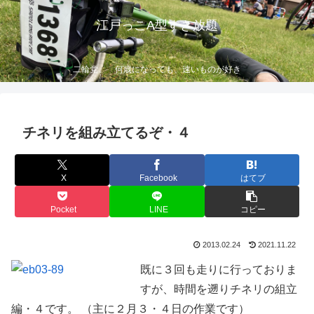
江戸っこA型すき放題
二輪党。 何歳になっても、速いものが好き
チネリを組み立てるぞ・４
X
Facebook
はてブ
Pocket
LINE
コピー
2013.02.24
2021.11.22
既に３回も走りに行っておりま
すが、時間を遡りチネリの組立
編・４です。 （主に２月３・４日の作業です）