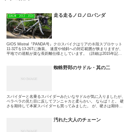
走る走るノロノロパンダ
自転車 2013～2024
GIOS Mistral『PANDA号』クロスバイクはリアの８段スプロケット
11-32Tを13-26Tに換装。 速度や傾斜への対応範囲が狭まりますが、
平地での巡航が楽な長距離仕様としています。（詳細は2015年記
事） 2018年。 脇見運転...
蜘蛛野郎のサドル・其の二
スパイダーと名乗るスパイダーみたいなサドルが気に入りましたが、
ペラペラの見た目に反してフンニャカと柔らかい。 ならば！と。 硬
さを期待して本家スパイダーも買ってみました。 が、硬さは期待を
上回った！（をぃをぃ） 私の目的（後述）に合わないの...
汚れた大人のチェーン