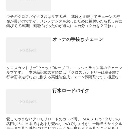
ウチのクロスバイク２台はリア８段。 10段と比較してチェーンの寿
命が長いのですが、メンテナンスを怠ったために気付いたら真っ赤に
錆びてて早期に御陀仏だったのが過去に４台分（２台を２回ね）。
同じ過ちが無きように、昨年５月からウェット系チェーン...
オトナの手抜きチェーン
クロスカントリー“ウェット”ルーブ フィニッシュライン製のチェーン
ルブです。 本製品記載の冒頭には 「クロスカントリーは長距離走
行や雨中走行などに耐える高性能合成チェーン潤滑剤です。極度な圧
力の加わるチェーンリング、リンクピン、ブッシュなど...
行水ロードバイク
愛してやまないクロモリロードのカッパ号。 ＭＡＳＩはイタリアの
名門なのに日本ではあまり売れないのでしょうか、一昨年のサイクル
モードで見た以外には同じフレームを一度たりとも見たことがありま